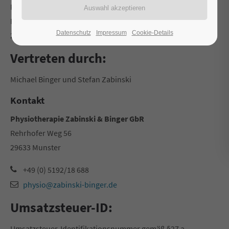
Physiotherapie Zabinski & Binger GbR
Rehrhoferweg 56
Datenschutz
Impressum
Cookie-Details
29633 Munster
Vertreten durch:
Michael Binger und Stefan Zabinski
Kontakt
Physiotherapie Zabinski & Binger GbR
Rehrhofer Weg 56
29633 Munster
+49 (0) 5192/18 688
physio@zabinski-binger.de
Umsatzsteuer-ID:
Umsatzsteuer-Identifikationsnummer gemäß §27 a