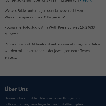
Iconset Softskills: Über Uns - Team: Erstellt von
Freepik
Weitere Bilder unterliegen dem Urheberrecht von
Physiotherapie Zabinski & Binger GbR.
Fotografie: Fotostudio Anja Wolf; Kieselgurweg 15, 29633
Munster
Referenzen und Bildmaterial mit personenbezogenen Daten
wurden mit Einverständnis der jeweiligen Betroffenen
erstellt.
Über Uns
Unsere Schwerpunkte bilden die Behandlungen von
orthopädischen, neurologischen und unfallbedingten