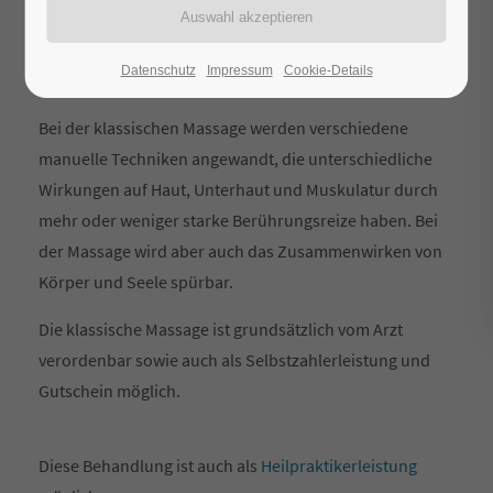
verhärtungen. Aber auch Kopfschmerzen oder
Erschöpfungssyndrome sprechen auf verschiedene
Datenschutz
Impressum
Cookie-Details
Massageformen gut an.
Bei der klassischen Massage werden verschiedene
manuelle Techniken angewandt, die unterschiedliche
Wirkungen auf Haut, Unterhaut und Muskulatur durch
mehr oder weniger starke Berührungsreize haben. Bei
der Massage wird aber auch das Zusammenwirken von
Körper und Seele spürbar.
Die klassische Massage ist grundsätzlich vom Arzt
verordenbar sowie auch als Selbstzahlerleistung und
Gutschein möglich.
Diese Behandlung ist auch als
Heilpraktikerleistung