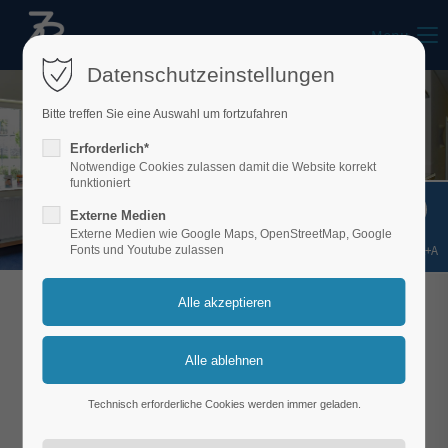
Menu
Datenschutzeinstellungen
Bitte treffen Sie eine Auswahl um fortzufahren
Erforderlich*
Notwendige Cookies zulassen damit die Website korrekt
funktioniert
Externe Medien
Externe Medien wie Google Maps, OpenStreetMap, Google
Shift+Alt+A
Fonts und Youtube zulassen
WIR INFORMIEREN ÜBER UNSEREN SERVICE
Klassische Massage
Technisch erforderliche Cookies werden immer geladen.
Die
Klassische Massage
behandelt in erster Linie
schmerzhafte Muskelverspannungen und -